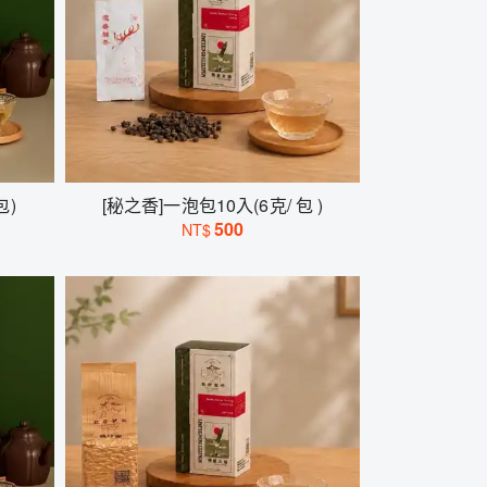
包)
[秘之香]一泡包10入(6克/ 包 )
500
NT$