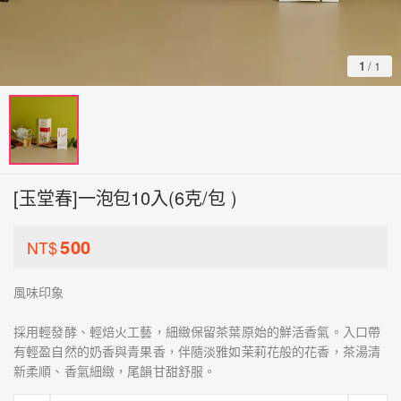
1
/
1
[玉堂春]一泡包10入(6克/包 )
500
NT$
風味印象
採用輕發酵、輕焙火工藝，細緻保留茶葉原始的鮮活香氣。入口帶
有輕盈自然的奶香與青果香，伴隨淡雅如茉莉花般的花香，茶湯清
新柔順、香氣細緻，尾韻甘甜舒服。