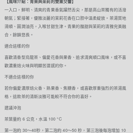
【風味介紹：青果與茉莉的雙重交響】
一入口，鮮明、清爽的青果香氣躍然舌尖，那是高山茶獨有的活潑
朝氣；緊接著，優雅淡麗的茉莉花香在口腔中溫柔綻放。茶湯質地
滑順、圓潤油亮，入喉甘甜生津。青果的酸甜與茉莉的清雅完美融
合，餘韻悠長。
適合這樣的你
喜歡清香型烏龍茶、偏愛花香與果香、追求清爽順口風味，或不喜
歡濃重焙火味與明顯苦澀感的你。
不適合這樣的你
若你偏愛濃厚焙火香、熟果香、焦糖香，或喜歡厚重強烈的茶湯風
格，這款茶的清新淡雅可能較不符合你的喜好。
建議沖泡
茶葉量約 6 公克，水溫 100 °C
第一泡約 30～40秒，第二泡約 40～50 秒，第三泡後每泡增加 10