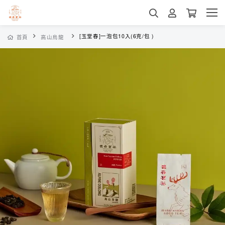
[玉堂春]一泡包10入(6克/包 )
首頁
高山烏龍