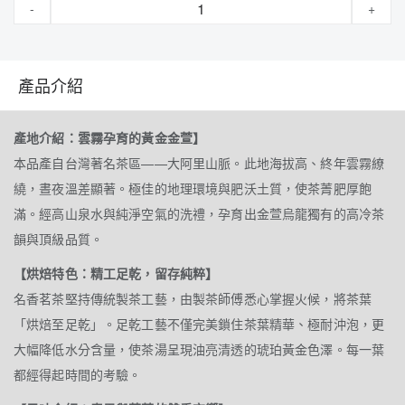
-
+
產品介紹
產地介紹：雲霧孕育的黃金金萱】
本品產自台灣著名茶區——大阿里山脈。此地海拔高、終年雲霧繚
繞，晝夜溫差顯著。極佳的地理環境與肥沃土質，使茶菁肥厚飽
滿。經高山泉水與純淨空氣的洗禮，孕育出金萱烏龍獨有的高冷茶
韻與頂級品質。
【烘焙特色：精工足乾，留存純粹】
名香茗茶堅持傳統製茶工藝，由製茶師傅悉心掌握火候，將茶葉
「烘焙至足乾」。足乾工藝不僅完美鎖住茶葉精華、極耐沖泡，更
大幅降低水分含量，使茶湯呈現油亮清透的琥珀黃金色澤。每一葉
都經得起時間的考驗。