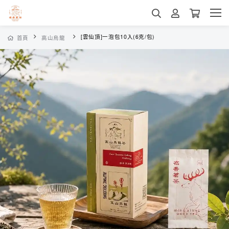
[雲仙頂]一泡包10入(6克/包)
首頁
高山烏龍