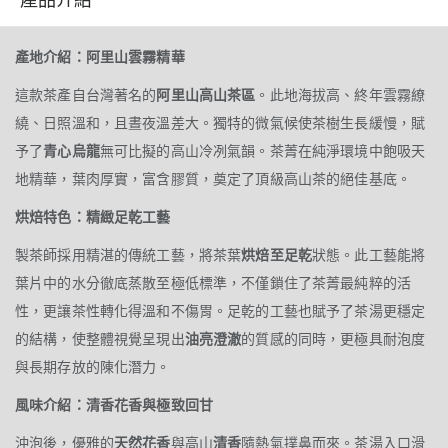
產地介紹：阿里山雲霧精華
這款茶產自台灣著名的
阿里山高山茶區
。此地海拔高、終年雲霧繚
繞、日照溫和，且晝夜溫差大。獨特的微氣候使茶樹生長緩慢，賦
予了
青心烏龍
無可比擬的高山冷冽氣韻。茶菁在純淨環境中飽吸天
地精華，葉肉厚實，富含膠質，奠定了頂級高山茶的絕佳基底。
烘焙特色：精緻足乾工藝
製茶師採用精湛的傳統工藝，將茶葉
烘焙至足乾
狀態。此工藝能將
葉片中的水分徹底蒸散至極低標準，不僅鎖住了茶菁最純粹的活
性，更讓茶性轉化得溫和不傷胃。足乾的工藝也賦予了茶湯更穩定
的結構，使整體視覺呈現出
油亮澄澈
的質感的同時，更極具耐泡度
與長期存放的陳化潛力。
風味介紹：清香花香與極致回甘
沖泡後，優雅的
天然花香
與高山
清香
隨熱氣撲鼻而來。茶湯入口滑