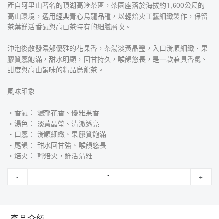
產自阿里山著名的頂湖高冷茶區，茶園座落於海拔約1,600公尺的
高山環境，選用經典青心烏龍品種，以輕焙火工藝細緻製作，保留
茶葉鮮活香氣與高山茶特有的細膩層次。
沖泡後散發濃郁優雅的花果香，茶湯淡黃晶瑩，入口滑順細緻、果
膠質感飽滿，甜水明顯，回甘持久，喉韻悠長，是一款兼具香氣、
甜度與高山韻味的精品烏龍茶。
風味印象
・香氣： 濃郁花香、優雅果香
・湯色： 淡黃晶瑩、清澈透亮
・口感： 滑順細緻、果膠質飽滿
・尾韻： 甜水回甘強、喉韻悠長
・焙火： 輕焙火，鮮活清雅
-
+
產品介紹