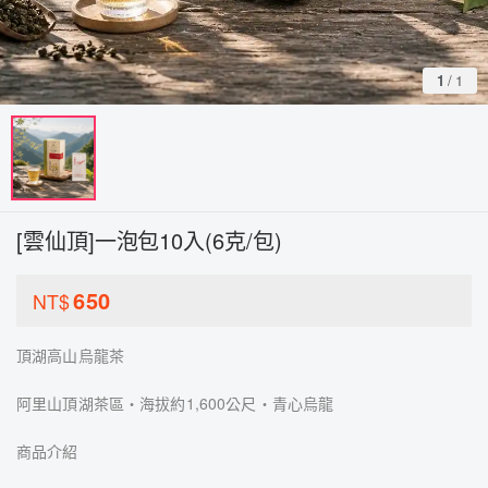
1
/
1
[雲仙頂]一泡包10入(6克/包)
650
NT$
頂湖高山烏龍茶
阿里山頂湖茶區・海拔約1,600公尺・青心烏龍
商品介紹