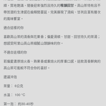
順，質地飽滿，隨後迎來強烈且持久的
喉韻回甘
。高山茶特有且不
帶苦澀的生津感在齒頰間蔓延，完美展現了清純、甘冽且富有層次
的風味饗宴。
適合這樣的你
喜歡高山茶的清香與花果香；偏愛滑順、甘甜、回甘持久的茶湯；
想感受阿里山高山茶細膩山頭韻味的你。
不適合這樣的你
若偏愛濃厚焙火香、熟果香或重焙火的厚重口感，這款清香鮮爽的
高山茶可能較不符合你的喜好。
建議沖泡
茶量： 6公克
水溫： 100 °C
第一泡： 約30-40秒